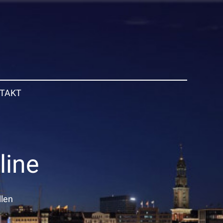
TAKT
line
llen