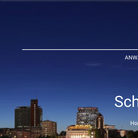
ANW
Sch
Ho