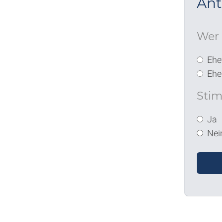
Ant
Wer 
Ehe
Eh
Stim
Ja
Nei