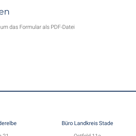
den
, um das Formular als PDF-Datei
erelbe
Büro Landkreis Stade
h 21
Ostfeld 11a