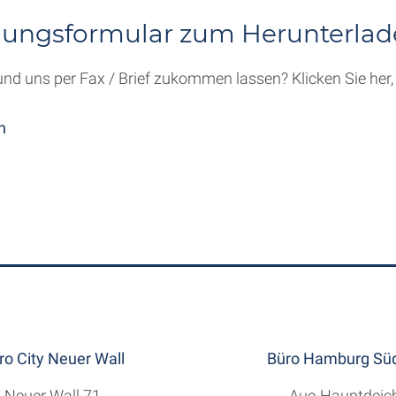
dungsformular zum Herunterla
und uns per Fax / Brief zukommen lassen? Klicken Sie her
n
ro City Neuer Wall
Büro Hamburg Süd
Neuer Wall 71
Aue-Hauptdeic