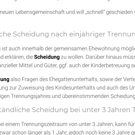
r neuen Lebensgemeinschaft und will „schnell“ geschieden we
liche Scheidung nach einjähriger Trennu
ist auch innerhalb der gemeinsamen Ehewohnung möglich –
 erklären, die
Scheidung
zu wollen. Darüber hinaus müss
nzieller Mittel und Güter, ggf. auch der Kinderbetreuung se
dung
also Fragen des Ehegattenunterhalts, sowie der Vert
elung zur Zuweisung des Kindesunterhalts und auch des Um
ährigen Trennungsjahres und übereinstimmenden Scheidungs
ständliche Scheidung bei unter 3 Jahren
ei einem Trennungszeitraum von unter 3 Jahren, kann fü
ar schon länger als 1 Jahr, jedoch noch keine 3 Jahre get