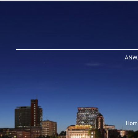
ANW
Hom