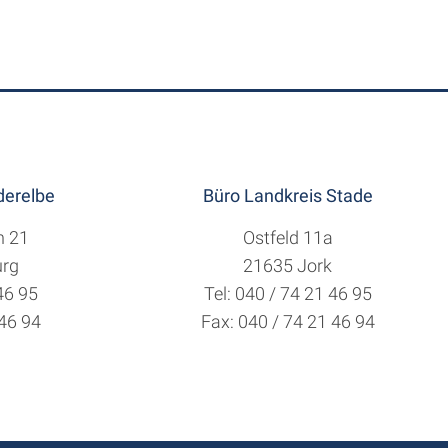
erelbe
Büro Landkreis Stade
h 21
Ostfeld 11a
rg
21635 Jork
 46 95
Tel: 040 / 74 21 46 95
 46 94
Fax: 040 / 74 21 46 94